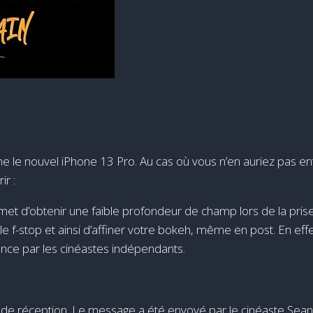
le nouvel iPhone 13 Pro. Au cas où vous n’en auriez pas ent
ir :
t d’obtenir une faible profondeur de champ lors de la prise 
e f-stop et ainsi d’affiner votre bokeh, même en post. En effet, 
ce par les cinéastes indépendants.
de réception. Le message a été envoyé par le cinéaste Sean A