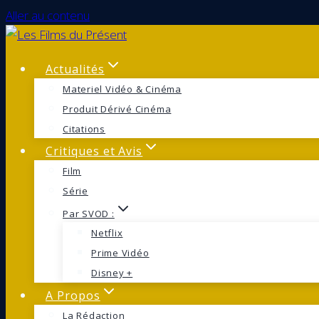
Aller au contenu
Actualités
Materiel Vidéo & Cinéma
Produit Dérivé Cinéma
Citations
Critiques et Avis
Film
Série
Par SVOD :
Netflix
Prime Vidéo
Disney +
A Propos
La Rédaction