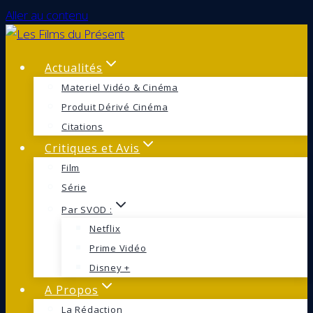
Aller au contenu
Actualités
Materiel Vidéo & Cinéma
Produit Dérivé Cinéma
Citations
Critiques et Avis
Film
Série
Par SVOD :
Netflix
Prime Vidéo
Disney +
A Propos
La Rédaction